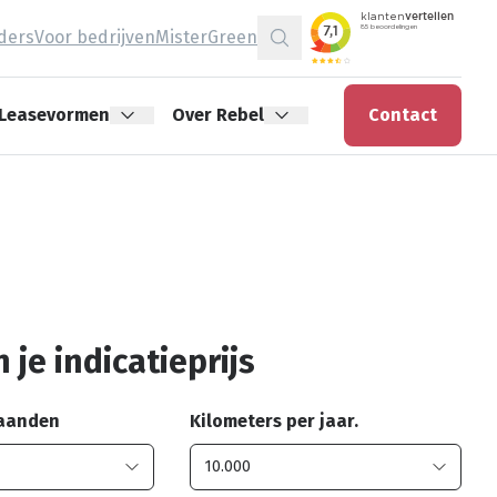
jders
Voor bedrijven
MisterGreen
Zoeken
Leasevormen
Over Rebel
Contact
 je indicatieprijs
maanden
Kilometers per jaar.