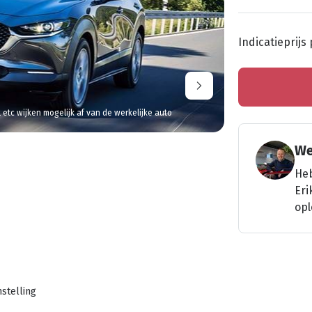
Indicatieprijs
l etc wijken mogelijk af van de werkelijke auto
We
Heb
Eri
opl
stelling