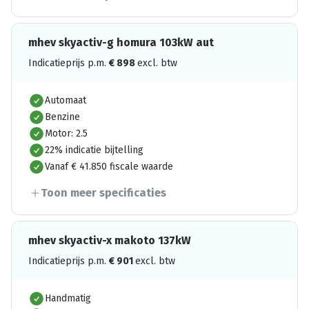
mhev skyactiv-g homura 103kW aut
Indicatieprijs p.m.
€
898
excl. btw
Automaat
Benzine
Motor: 2.5
22% indicatie bijtelling
Vanaf € 41.850 fiscale waarde
Toon meer specificaties
mhev skyactiv-x makoto 137kW
Indicatieprijs p.m.
€
901
excl. btw
Handmatig