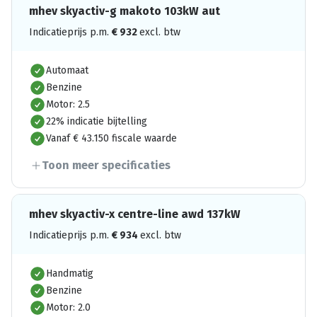
mhev skyactiv-g makoto 103kW aut
Indicatieprijs p.m.
€
932
excl. btw
Automaat
Benzine
Motor: 2.5
22% indicatie bijtelling
Vanaf € 43.150 fiscale waarde
Toon meer specificaties
mhev skyactiv-x centre-line awd 137kW
Indicatieprijs p.m.
€
934
excl. btw
Handmatig
Benzine
Motor: 2.0