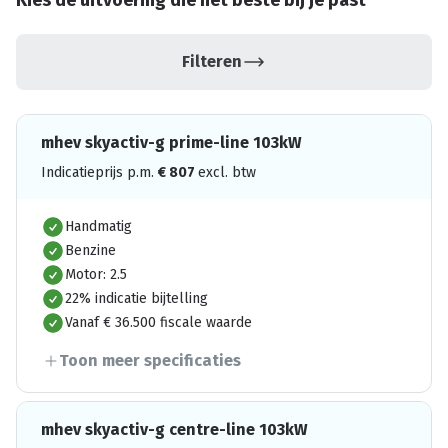
Kies de uitvoering die het beste bij je past
Filteren
mhev skyactiv-g prime-line 103kW
Indicatieprijs p.m.
€
807
excl. btw
Handmatig
Benzine
Motor: 2.5
22% indicatie bijtelling
Vanaf € 36.500 fiscale waarde
Toon meer specificaties
mhev skyactiv-g centre-line 103kW