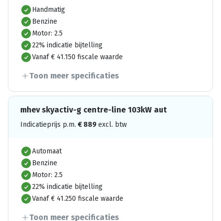
Handmatig
Benzine
Motor: 2.5
22% indicatie bijtelling
Vanaf € 41.150 fiscale waarde
Toon meer specificaties
mhev skyactiv-g centre-line 103kW aut
Indicatieprijs p.m.
€
889
excl. btw
Automaat
Benzine
Motor: 2.5
22% indicatie bijtelling
Vanaf € 41.250 fiscale waarde
Toon meer specificaties