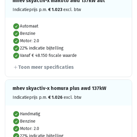
mhev skyactiv-x makoto awd 137kW aut
Indicatieprijs p.m.
€
1.023
excl. btw
Automaat
Benzine
Motor: 2.0
22% indicatie bijtelling
Vanaf € 48.150 fiscale waarde
Toon meer specificaties
mhev skyactiv-x homura plus awd 137kW
Indicatieprijs p.m.
€
1.026
excl. btw
Handmatig
Benzine
Motor: 2.0
22% indicatie bijtelling