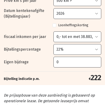
Privé km's per jaar
Datum kentekenafgifte
(Bijtellingsjaar)
Loonheffingskorting
Fiscaal inkomen per jaar
Bijtellingspercentage
Eigen bijdrage
222
Bijtelling indicatie p.m.
€
De prijsopbouw van deze aanbieding is gebaseerd op
operationele lease. De getoonde leaseprijs omvat