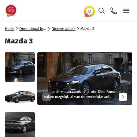
Zoeken
Contact
Ope
Home
Operational lease
Nieuwe auto's
Mazda 3
Mazda 3
Let op: dit is een voorbeeld foto. Kleur/model etc
wijken mogelijk af van de werkelijke auto