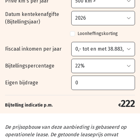
Privé km's per jaar
Datum kentekenafgifte
(Bijtellingsjaar)
Loonheffingskorting
Fiscaal inkomen per jaar
Bijtellingspercentage
Eigen bijdrage
222
Bijtelling indicatie p.m.
€
De prijsopbouw van deze aanbieding is gebaseerd op
operationele lease. De getoonde leaseprijs omvat