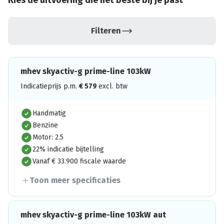
Kies de uitvoering die het beste bij je past
Filteren
mhev skyactiv-g prime-line 103kW
Indicatieprijs p.m.
€
579
excl. btw
Handmatig
Benzine
Motor: 2.5
22% indicatie bijtelling
Vanaf € 33.900 fiscale waarde
Toon meer specificaties
mhev skyactiv-g prime-line 103kW aut