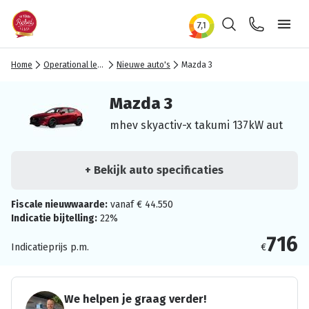
Zoeken
Contact
Ope
Home
Operational lease
Nieuwe auto's
Mazda 3
Mazda 3
mhev skyactiv-x takumi 137kW aut
+ Bekijk auto specificaties
Fiscale nieuwwaarde:
vanaf € 44.550
Indicatie bijtelling:
22%
716
Indicatieprijs p.m.
€
We helpen je graag verder!