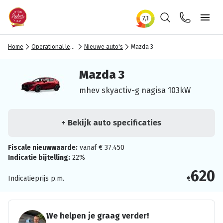
Zoeken
Contact
Ope
Home
Operational lease
Nieuwe auto's
Mazda 3
Mazda 3
mhev skyactiv-g nagisa 103kW
+ Bekijk auto specificaties
Fiscale nieuwwaarde:
vanaf € 37.450
Indicatie bijtelling:
22%
620
Indicatieprijs p.m.
€
We helpen je graag verder!