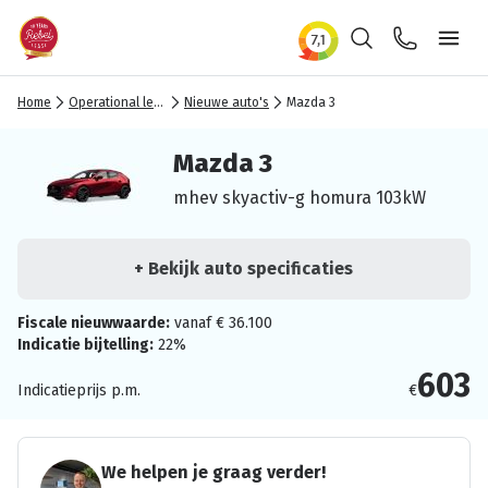
Zoeken
Contact
Ope
Home
Operational lease
Nieuwe auto's
Mazda 3
Mazda 3
mhev skyactiv-g homura 103kW
+ Bekijk auto specificaties
Fiscale nieuwwaarde:
vanaf € 36.100
Indicatie bijtelling:
22%
603
Indicatieprijs p.m.
€
We helpen je graag verder!