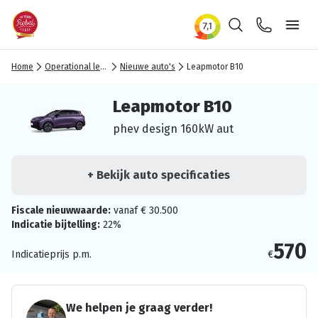
Zoeken
Contact
Ope
Home
Operational lease
Nieuwe auto's
Leapmotor B10
Leapmotor B10
phev design 160kW aut
+ Bekijk auto specificaties
Fiscale nieuwwaarde:
vanaf € 30.500
Indicatie bijtelling:
22%
570
Indicatieprijs p.m.
€
We helpen je graag verder!