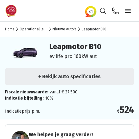
Zoeken
Contact
Ope
Home
Operational lease
Nieuwe auto's
Leapmotor B10
Leapmotor B10
ev life pro 160kW aut
+ Bekijk auto specificaties
Fiscale nieuwwaarde:
vanaf € 27.500
Indicatie bijtelling:
18%
524
Indicatieprijs p.m.
€
We helpen je graag verder!