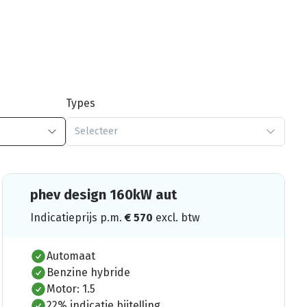
Types
Selecteer
phev design 160kW aut
Indicatieprijs p.m.
€
570
excl. btw
Automaat
Benzine hybride
Motor: 1.5
22% indicatie bijtelling