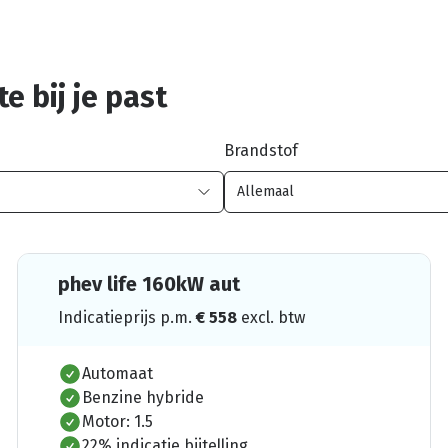
e bij je past
Brandstof
phev life 160kW aut
Indicatieprijs p.m.
€
558
excl. btw
Automaat
Benzine hybride
Motor: 1.5
22% indicatie bijtelling