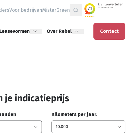
jders
Voor bedrijven
MisterGreen
Zoeken
Leasevormen
Over Rebel
Contact
 je indicatieprijs
maanden
Kilometers per jaar.