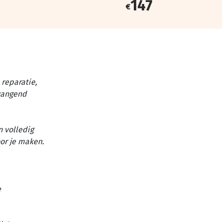
147
€
reparatie,
vangend
n volledig
or je maken.
e