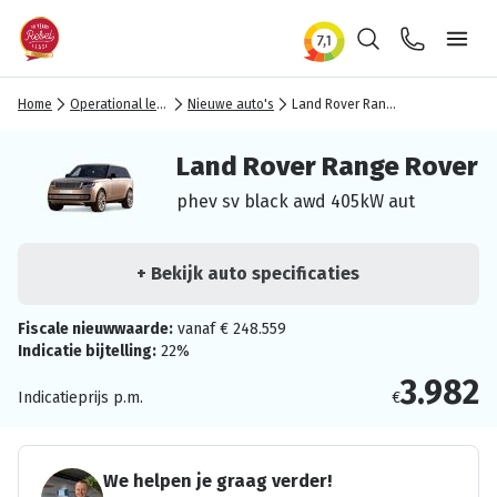
Zoeken
Contact
Ope
Home
Operational lease
Nieuwe auto's
Land Rover Range Rover
Land Rover Range Rover
phev sv black awd 405kW aut
+ Bekijk auto specificaties
Fiscale nieuwwaarde:
vanaf € 248.559
Indicatie bijtelling:
22%
3.982
Indicatieprijs p.m.
€
We helpen je graag verder!