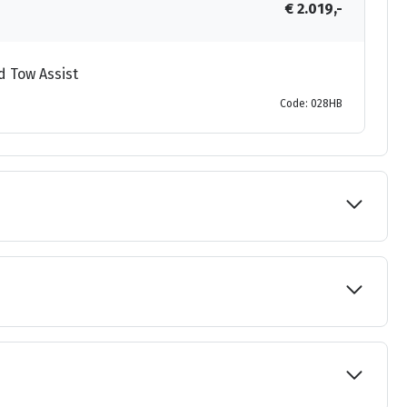
€ 2.019,-
d Tow Assist
Code: 028HB