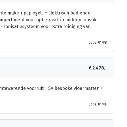
hte make-upspiegels + Elektrisch bediende
compartiment voor opbergvak in middenconsole
+ Ionisatiesysteem voor extra reiniging van
Code: 017PB
€ 2.478,-
mtewerende voorruit + SV Bespoke vloermatten +
Code: 017HE