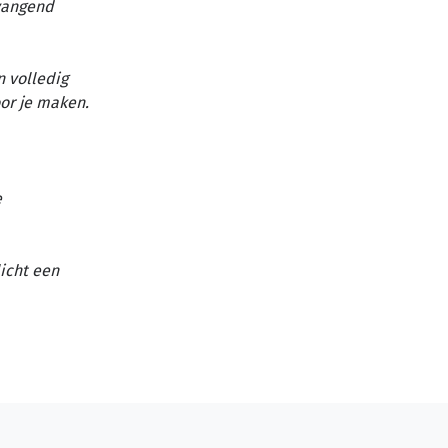
vangend
n volledig
or je maken.
e
licht een