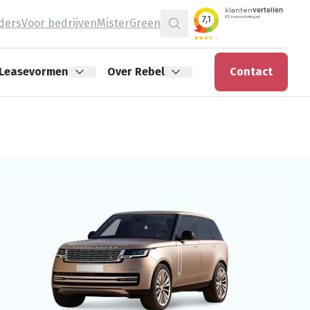
jders
Voor bedrijven
MisterGreen
Zoeken
Leasevormen
Over Rebel
Contact