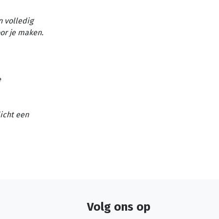
n volledig
or je maken.
e
licht een
Volg ons op