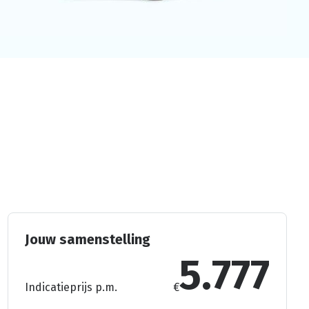
Jouw samenstelling
5.777
Indicatieprijs p.m.
€