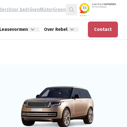
jders
Voor bedrijven
MisterGreen
Zoeken
Leasevormen
Over Rebel
Contact