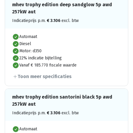
mhev trophy edition deep sandglow 5p awd
257kW aut
Indicatieprijs p.m.
€
3.106
excl. btw
Automaat
Diesel
Motor: d350
22% indicatie bijtelling
Vanaf € 185.770 fiscale waarde
Toon meer specificaties
mhev trophy edition santorini black 5p awd
257kW aut
Indicatieprijs p.m.
€
3.106
excl. btw
Automaat