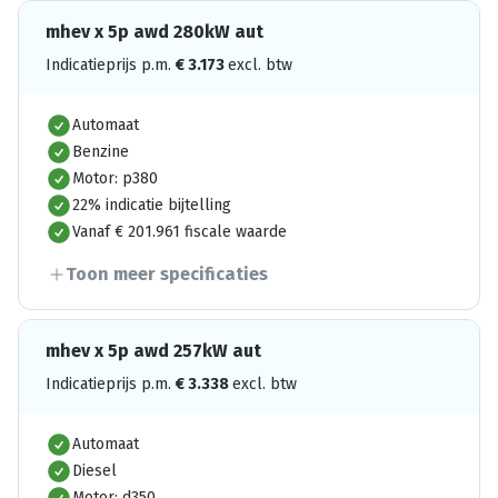
mhev x 5p awd 280kW aut
Indicatieprijs p.m.
€
3.173
excl. btw
Automaat
Benzine
Motor: p380
22% indicatie bijtelling
Vanaf € 201.961 fiscale waarde
Toon meer specificaties
mhev x 5p awd 257kW aut
Indicatieprijs p.m.
€
3.338
excl. btw
Automaat
Diesel
Motor: d350