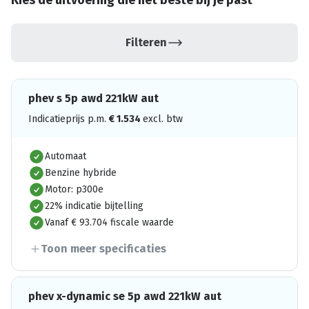
Kies de uitvoering die het beste bij je past
Filteren
phev s 5p awd 221kW aut
Indicatieprijs p.m.
€
1.534
excl. btw
Automaat
Benzine hybride
Motor: p300e
22% indicatie bijtelling
Vanaf € 93.704 fiscale waarde
Toon meer specificaties
phev x-dynamic se 5p awd 221kW aut