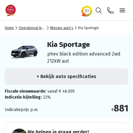
Zoeken
Contact
Ope
Home
Operational lease
Nieuwe auto's
Kia Sportage
Kia Sportage
phev black edition advanced 2wd
212kW aut
+ Bekijk auto specificaties
Fiscale nieuwwaarde:
vanaf € 46.005
Indicatie bijtelling:
22%
881
Indicatieprijs p.m.
€
We helpen je graag verder!