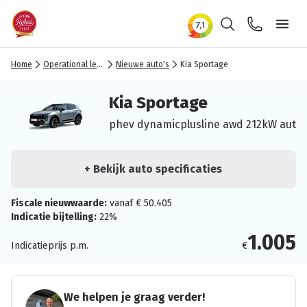
Zoeken
Contact
Ope
Home
Operational lease
Nieuwe auto's
Kia Sportage
Kia Sportage
phev dynamicplusline awd 212kW aut
+ Bekijk auto specificaties
Fiscale nieuwwaarde:
vanaf € 50.405
Indicatie bijtelling:
22%
1.005
Indicatieprijs p.m.
€
We helpen je graag verder!