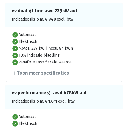
ev dual gt-line awd 239kW aut
Indicatieprijs p.m.
€
948
excl. btw
Automaat
Elektrisch
Motor: 239 kW | Accu: 84 kWh
18% indicatie bijtelling
Vanaf € 61.895 fiscale waarde
Toon meer specificaties
ev performance gt awd 478kW aut
Indicatieprijs p.m.
€
1.011
excl. btw
Automaat
Elektrisch