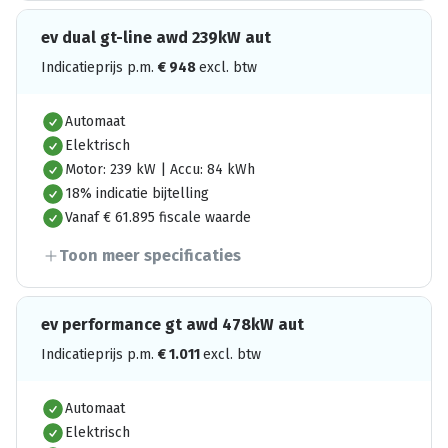
ev dual gt-line awd 239kW aut
Indicatieprijs p.m.
€
948
excl. btw
Automaat
Elektrisch
Motor: 239 kW | Accu: 84 kWh
18% indicatie bijtelling
Vanaf € 61.895 fiscale waarde
Toon meer specificaties
ev performance gt awd 478kW aut
Indicatieprijs p.m.
€
1.011
excl. btw
Automaat
Elektrisch