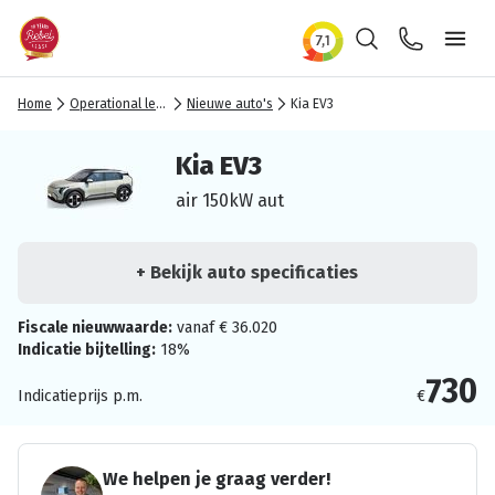
Zoeken
Contact
Ope
Home
Operational lease
Nieuwe auto's
Kia EV3
Kia EV3
air 150kW aut
+ Bekijk auto specificaties
Fiscale nieuwwaarde:
vanaf € 36.020
Indicatie bijtelling:
18%
730
Indicatieprijs p.m.
€
We helpen je graag verder!