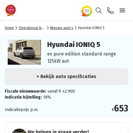
Zoeken
Contact
Ope
Home
Operational lease
Nieuwe auto's
Hyundai IONIQ 5
Hyundai IONIQ 5
ev pure edition standard range
125kW aut
+ Bekijk auto specificaties
Fiscale nieuwwaarde:
vanaf € 42.900
Indicatie bijtelling:
18%
653
Indicatieprijs p.m.
€
We helpen je graag verder!