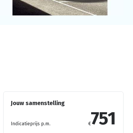
Jouw samenstelling
751
Indicatieprijs p.m.
€