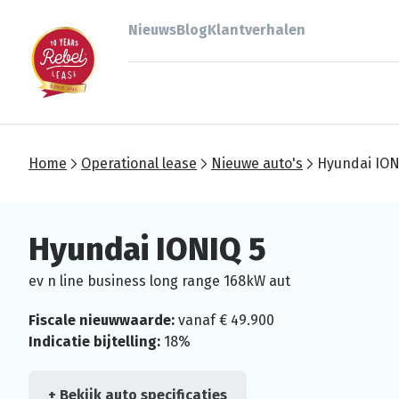
Nieuws
Blog
Klantverhalen
Home
Operational lease
Nieuwe auto's
Hyundai ION
Hyundai IONIQ 5
ev n line business long range 168kW aut
Fiscale nieuwwaarde:
vanaf € 49.900
Indicatie bijtelling:
18%
+ Bekijk auto specificaties