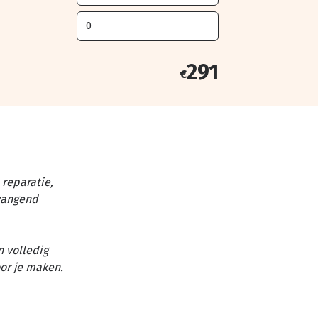
291
€
reparatie,
vangend
n volledig
or je maken.