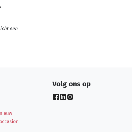
e
licht een
Volg ons op
 nieuw
 occasion