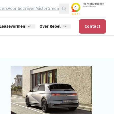
jders
Voor bedrijven
MisterGreen
Zoeken
Leasevormen
Over Rebel
Contact