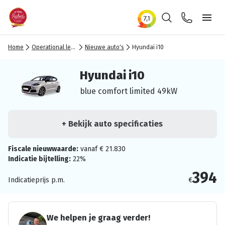
Zoeken
Contact
Ope
Home
Operational lease
Nieuwe auto's
Hyundai i10
Hyundai i10
blue comfort limited 49kW
+ Bekijk auto specificaties
Fiscale nieuwwaarde:
vanaf € 21.830
Indicatie bijtelling:
22%
394
Indicatieprijs p.m.
€
We helpen je graag verder!