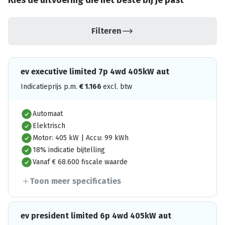
Kies de uitvoering die het beste bij je past
Filteren
ev executive limited 7p 4wd 405kW aut
Indicatieprijs p.m.
€
1.166
excl. btw
Automaat
Elektrisch
Motor: 405 kW | Accu: 99 kWh
18% indicatie bijtelling
Vanaf € 68.600 fiscale waarde
Toon meer specificaties
ev president limited 6p 4wd 405kW aut