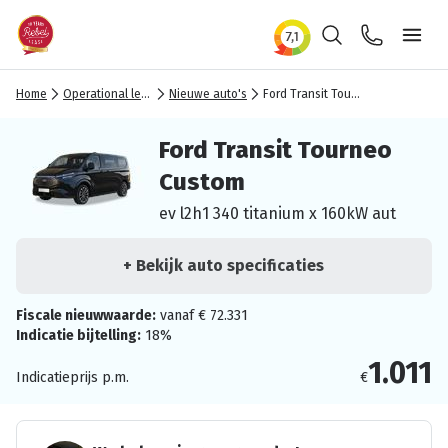
Zoeken
Contact
Ope
Home
Operational lease
Nieuwe auto's
Ford Transit Tourneo Custom
Ford Transit Tourneo
Custom
ev l2h1 340 titanium x 160kW aut
+ Bekijk auto specificaties
Fiscale nieuwwaarde:
vanaf € 72.331
Indicatie bijtelling:
18%
1.011
Indicatieprijs p.m.
€