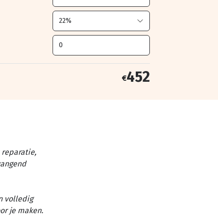
452
€
reparatie,
vangend
n volledig
or je maken.