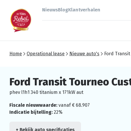
Nieuws
Blog
Klantverhalen
Home
Operational lease
Nieuwe auto's
Ford Transi
Ford Transit Tourneo Cu
phev l1h1 340 titanium x 171kW aut
Fiscale nieuwwaarde:
vanaf € 68.907
Indicatie bijtelling:
22%
+ Bekijk auto specificaties