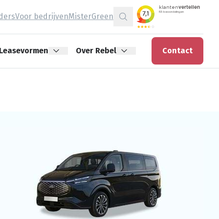
jders
Voor bedrijven
MisterGreen
Zoeken
Leasevormen
Over Rebel
Contact