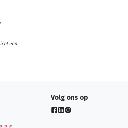
e
licht een
Volg ons op
 nieuw