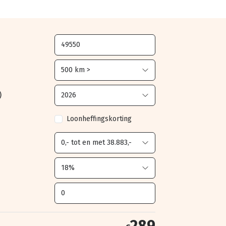
)
Loonheffingskorting
289