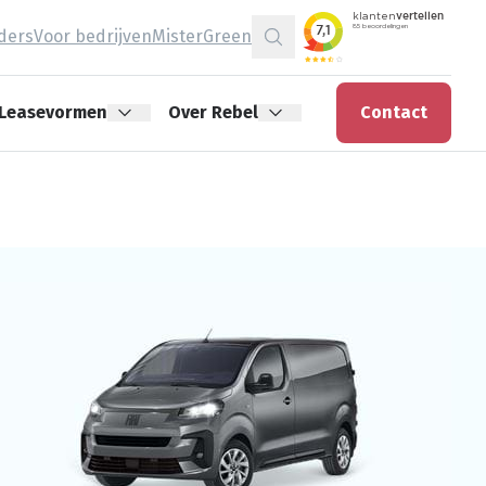
jders
Voor bedrijven
MisterGreen
Zoeken
Leasevormen
Over Rebel
Contact