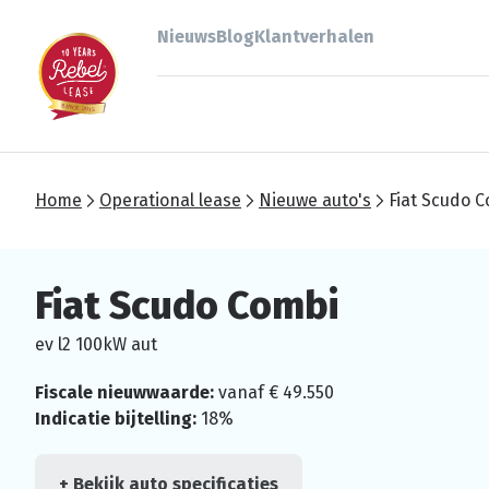
Nieuws
Blog
Klantverhalen
Home
Operational lease
Nieuwe auto's
Fiat Scudo 
Fiat Scudo Combi
ev l2 100kW aut
Fiscale nieuwwaarde:
vanaf € 49.550
Indicatie bijtelling:
18%
+ Bekijk auto specificaties