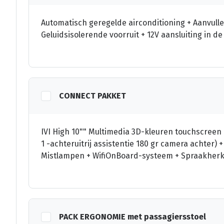
Automatisch geregelde airconditioning + Aanvull
Geluidsisolerende voorruit + 12V aansluiting in d
CONNECT PAKKET
IVI High 10"" Multimedia 3D-kleuren touchscreen
1 -achteruitrij assistentie 180 gr camera achter) 
Mistlampen + WifiOnBoard-systeem + Spraakherken
PACK ERGONOMIE met passagiersstoel