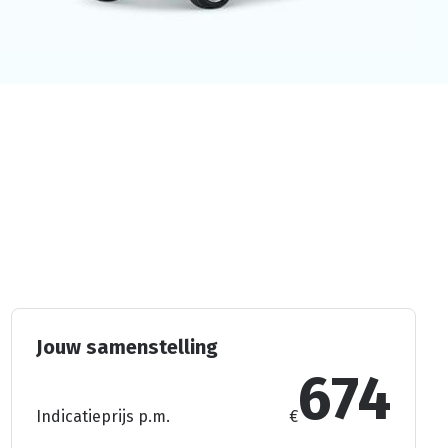
Jouw samenstelling
674
Indicatieprijs p.m.
€