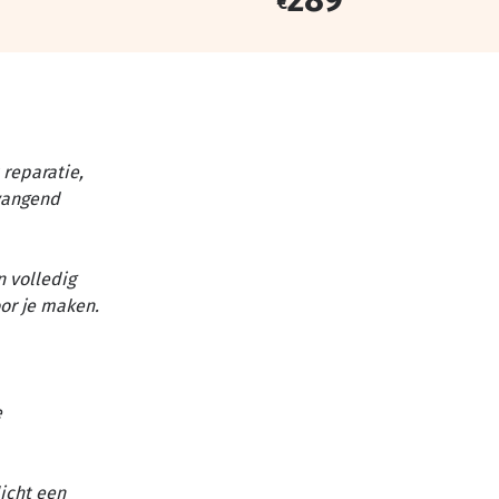
€
reparatie,
vangend
n volledig
or je maken.
e
licht een