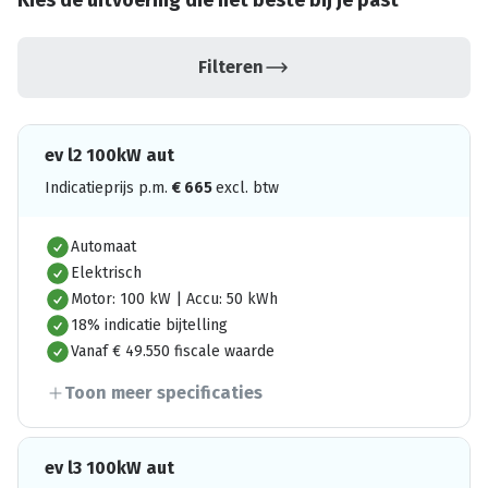
Kies de uitvoering die het beste bij je past
Filteren
ev l2 100kW aut
Indicatieprijs p.m.
€
665
excl. btw
Automaat
Elektrisch
Motor: 100 kW | Accu: 50 kWh
18% indicatie bijtelling
Vanaf € 49.550 fiscale waarde
Toon meer specificaties
ev l3 100kW aut