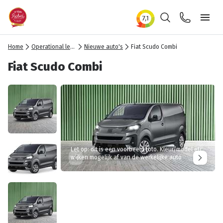
Zoeken
Contact
Ope
Home
Operational lease
Nieuwe auto's
Fiat Scudo Combi
Fiat Scudo Combi
Let op: dit is een voorbeeld foto. Kleur/model etc
wijken mogelijk af van de werkelijke auto