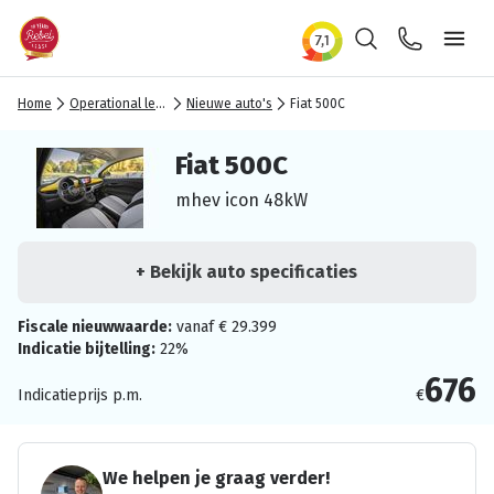
Zoeken
Contact
Ope
Home
Operational lease
Nieuwe auto's
Fiat 500C
Fiat 500C
mhev icon 48kW
+ Bekijk auto specificaties
Fiscale nieuwwaarde:
vanaf € 29.399
Indicatie bijtelling:
22%
676
Indicatieprijs p.m.
€
We helpen je graag verder!