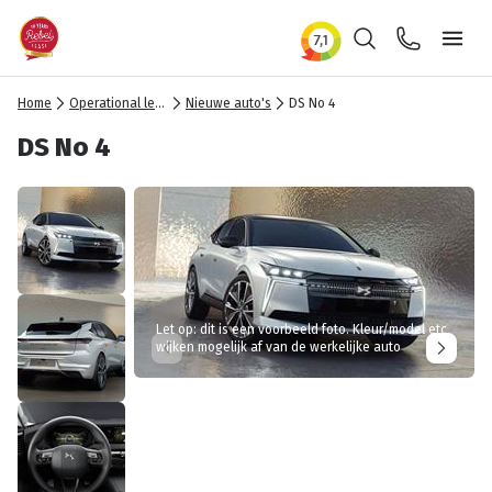
Zoeken
Contact
Ope
Home
Operational lease
Nieuwe auto's
DS No 4
DS No 4
Let op: dit is een voorbeeld foto. Kleur/model etc
wijken mogelijk af van de werkelijke auto