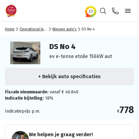
Zoeken
Contact
Ope
Home
Operational lease
Nieuwe auto's
DS No 4
DS No 4
ev e-tense etoile 156kW aut
+ Bekijk auto specificaties
Fiscale nieuwwaarde:
vanaf € 46.840
Indicatie bijtelling:
18%
778
Indicatieprijs p.m.
€
We helpen je graag verder!