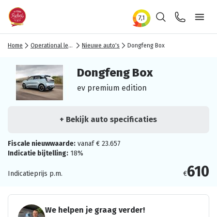
Zoeken
Contact
Ope
Home
Operational lease
Nieuwe auto's
Dongfeng Box
Dongfeng Box
ev premium edition
+ Bekijk auto specificaties
Fiscale nieuwwaarde:
vanaf € 23.657
Indicatie bijtelling:
18%
610
Indicatieprijs p.m.
€
We helpen je graag verder!