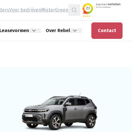
jders
Voor bedrijven
MisterGreen
Zoeken
Leasevormen
Over Rebel
Contact