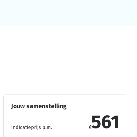
Jouw samenstelling
561
Indicatieprijs p.m.
€