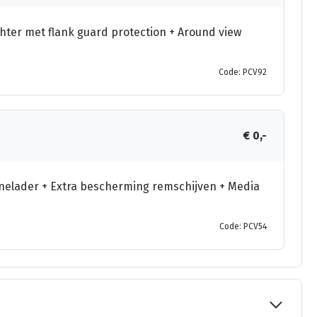
hter met flank guard protection + Around view
Code: PCV92
€ 0,-
elader + Extra bescherming remschijven + Media
Code: PCV54