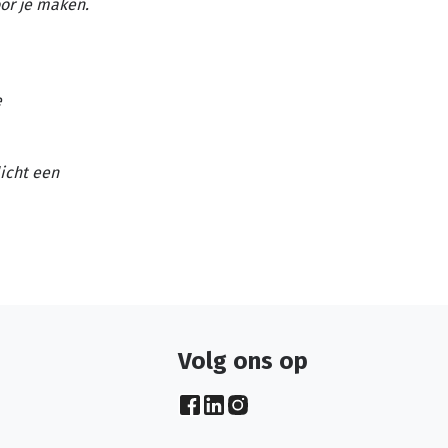
or je maken.
e
licht een
Volg ons op