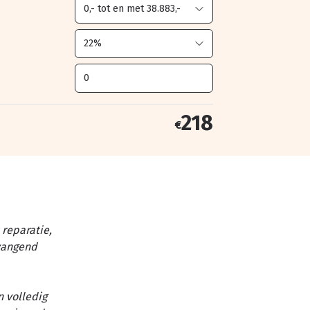
218
€
reparatie,
vangend
n volledig