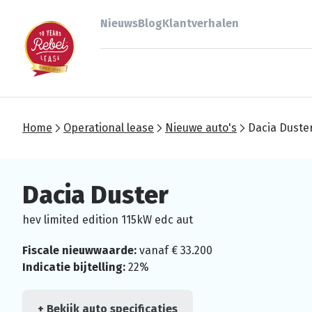
Nieuws
Blog
Klantverhalen
Home
Operational lease
Nieuwe auto's
Dacia Duste
Dacia Duster
hev limited edition 115kW edc aut
Fiscale nieuwwaarde:
vanaf € 33.200
Indicatie bijtelling:
22%
+ Bekijk auto specificaties