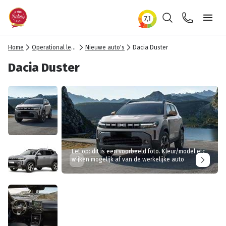
Zoeken
Contact
Ope
Home
Operational lease
Nieuwe auto's
Dacia Duster
Dacia Duster
Let op: dit is een voorbeeld foto. Kleur/model etc
wijken mogelijk af van de werkelijke auto