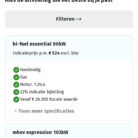
Kies de uitvoering die het beste bij je past
Filteren
bi-fuel essential 90kW
Indicatieprijs p.m.
€
524
excl. btw
Handmatig
Gas
Motor: 1.2tce
22% indicatie bijtelling
Vanaf € 26.300 fiscale waarde
Toon meer specificaties
mhev expression 103kW