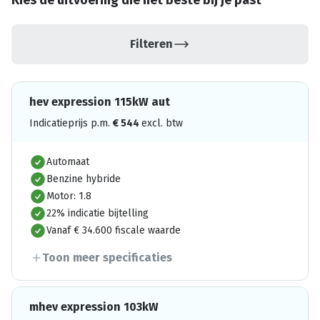
Kies de uitvoering die het beste bij je past
Filteren
hev expression 115kW aut
Indicatieprijs p.m.
€
544
excl. btw
Automaat
Benzine hybride
Motor: 1.8
22% indicatie bijtelling
Vanaf € 34.600 fiscale waarde
Toon meer specificaties
mhev expression 103kW