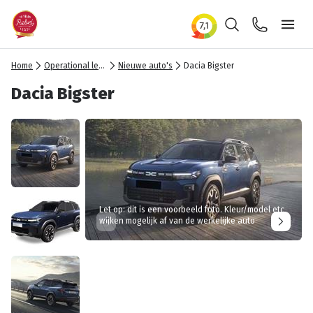
Zoeken
Contact
Ope
Home
Operational lease
Nieuwe auto's
Dacia Bigster
Dacia Bigster
Let op: dit is een voorbeeld foto. Kleur/model etc
wijken mogelijk af van de werkelijke auto