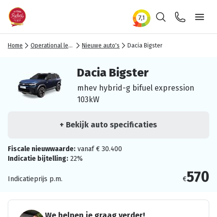
Zoeken
Contact
Ope
Home
Operational lease
Nieuwe auto's
Dacia Bigster
Dacia Bigster
mhev hybrid-g bifuel expression
103kW
+ Bekijk auto specificaties
Fiscale nieuwwaarde:
vanaf € 30.400
Indicatie bijtelling:
22%
570
Indicatieprijs p.m.
€
We helpen je graag verder!