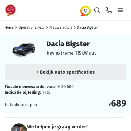
Zoeken
Contact
Ope
Home
Operational lease
Nieuwe auto's
Dacia Bigster
Dacia Bigster
hev extreme 115kW aut
+ Bekijk auto specificaties
Fiscale nieuwwaarde:
vanaf € 36.600
Indicatie bijtelling:
22%
689
Indicatieprijs p.m.
€
We helpen je graag verder!