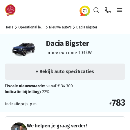
Zoeken
Contact
Ope
Home
Operational lease
Nieuwe auto's
Dacia Bigster
Dacia Bigster
mhev extreme 103kW
+ Bekijk auto specificaties
Fiscale nieuwwaarde:
vanaf € 34.300
Indicatie bijtelling:
22%
783
Indicatieprijs p.m.
€
We helpen je graag verder!