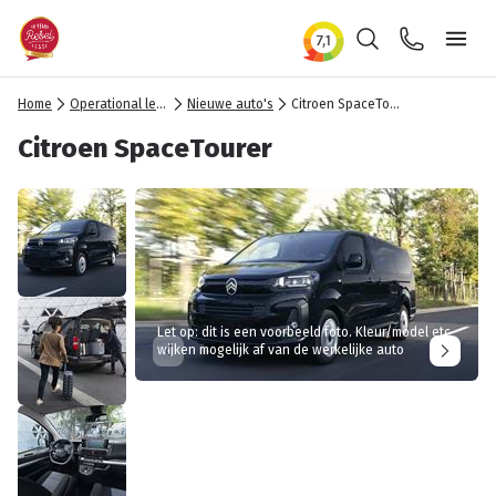
Zoeken
Contact
Ope
Home
Operational lease
Nieuwe auto's
Citroen SpaceTourer
Citroen SpaceTourer
Let op: dit is een voorbeeld foto. Kleur/model etc
wijken mogelijk af van de werkelijke auto