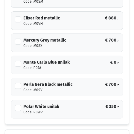
Code: M0SM
Elixer Red metallic
€ 880,-
Code: M0VH
Mercury Grey metallic
€ 700,-
Code: M0SX
Monte Carlo Blue unilak
€ 0,-
Code: P07A
Perla Nera Black metallic
€ 700,-
Code: M09V
Polar White unilak
€ 350,-
Code: P0WP