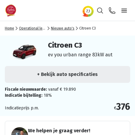
Zoeken
Contact
Ope
Home
Operational lease
Nieuwe auto's
Citroen C3
Citroen C3
ev you urban range 83kW aut
+ Bekijk auto specificaties
Fiscale nieuwwaarde:
vanaf € 19.890
Indicatie bijtelling:
18%
376
Indicatieprijs p.m.
€
We helpen je graag verder!