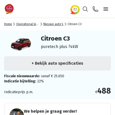
Zoeken
Contact
Ope
Home
Operational lease
Nieuwe auto's
Citroen C3
Citroen C3
puretech plus 74kW
+ Bekijk auto specificaties
Fiscale nieuwwaarde:
vanaf € 25.650
Indicatie bijtelling:
22%
488
Indicatieprijs p.m.
€
We helpen je graag verder!