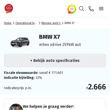
Zoeken
Contact
Ope
Home
Operational lease
Nieuwe auto's
BMW X7
BMW X7
mhev xdrive 259kW aut
+ Bekijk auto specificaties
Fiscale nieuwwaarde:
vanaf € 171.601
Indicatie bijtelling:
22%
2.666
Indicatieprijs p.m.
€
We helpen je graag verder!