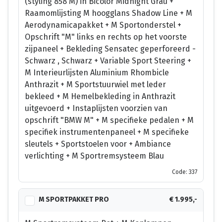
(styling 858 M) in Bicolor Midnight Grau +
Raamomlijsting M hoogglans Shadow Line + M
Aerodynamicapakket + M Sportonderstel +
Opschrift "M" links en rechts op het voorste
zijpaneel + Bekleding Sensatec geperforeerd -
Schwarz , Schwarz + Variable Sport Steering +
M Interieurlijsten Aluminium Rhombicle
Anthrazit + M Sportstuurwiel met leder
bekleed + M Hemelbekleding in Anthrazit
uitgevoerd + Instaplijsten voorzien van
opschrift "BMW M" + M specifieke pedalen + M
specifiek instrumentenpaneel + M specifieke
sleutels + Sportstoelen voor + Ambiance
verlichting + M Sportremsysteem Blau
Code: 337
M SPORTPAKKET PRO
€ 1.995,-