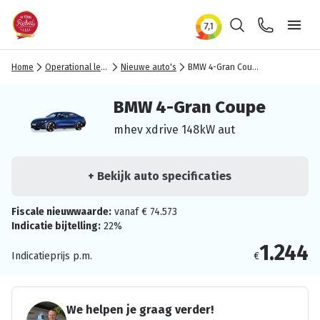
Zoeken
Contact
Ope
Home
Operational lease
Nieuwe auto's
BMW 4-Gran Coupe
BMW 4-Gran Coupe
mhev xdrive 148kW aut
+ Bekijk auto specificaties
Fiscale nieuwwaarde:
vanaf € 74.573
Indicatie bijtelling:
22%
1.244
Indicatieprijs p.m.
€
We helpen je graag verder!