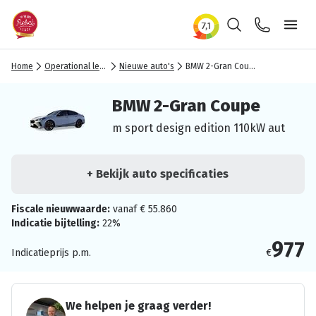
Zoeken
Contact
Ope
Home
Operational lease
Nieuwe auto's
BMW 2-Gran Coupe
BMW 2-Gran Coupe
m sport design edition 110kW aut
+ Bekijk auto specificaties
Fiscale nieuwwaarde:
vanaf € 55.860
Indicatie bijtelling:
22%
977
Indicatieprijs p.m.
€
We helpen je graag verder!