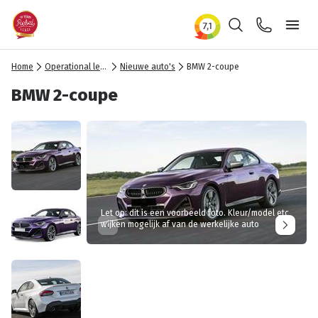
Zoeken
Contact
Ope
Home
Operational lease
Nieuwe auto's
BMW 2-coupe
BMW 2-coupe
Let op: dit is een voorbeeld foto. Kleur/model etc
wijken mogelijk af van de werkelijke auto