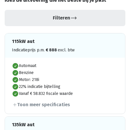
Kies de uitvoering die het beste bij je past
Filteren
115kW aut
Indicatieprijs p.m.
€
888
excl. btw
Automaat
Benzine
Motor: 218i
22% indicatie bijtelling
Vanaf € 58.832 fiscale waarde
Toon meer specificaties
135kW aut