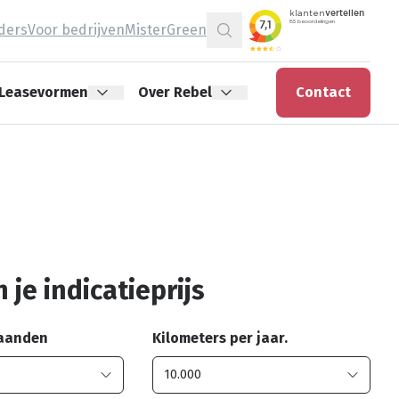
jders
Voor bedrijven
MisterGreen
Zoeken
Leasevormen
Over Rebel
Contact
 je indicatieprijs
maanden
Kilometers per jaar.