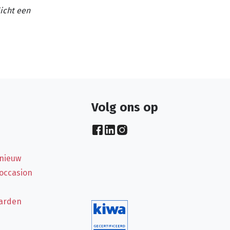
licht een
Volg ons op
 nieuw
 occasion
arden