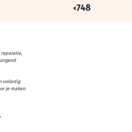
748
€
reparatie,
vangend
n volledig
or je maken.
e