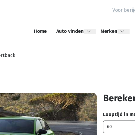
Voor beri
Home
Auto vinden
Merken
ortback
Bereken
Looptijd in 