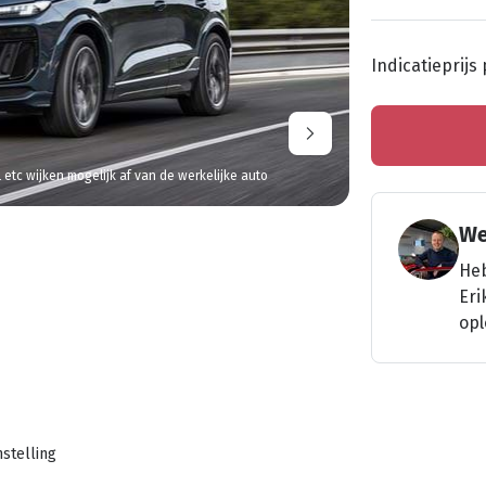
Indicatieprijs
l etc wijken mogelijk af van de werkelijke auto
We
Heb
Eri
opl
stelling