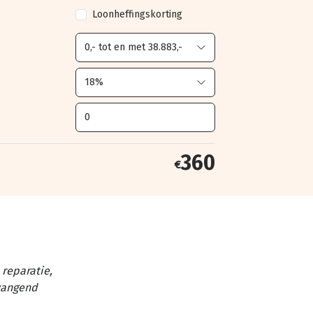
Loonheffingskorting
360
€
reparatie,
vangend