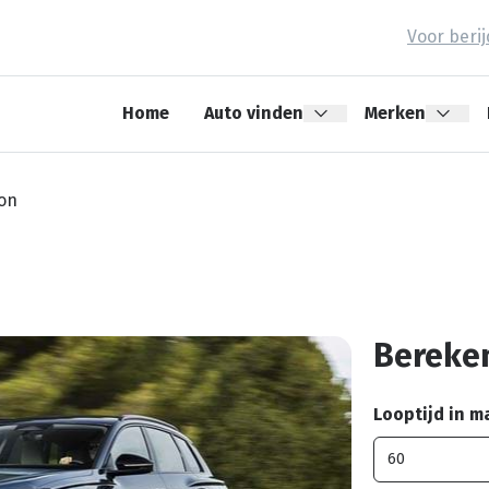
Voor beri
Home
Auto vinden
Merken
ron
Bereken
Looptijd in 