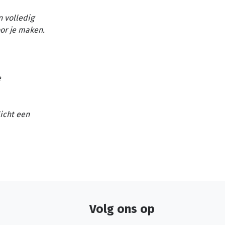
n volledig
or je maken.
e
licht een
Volg ons op