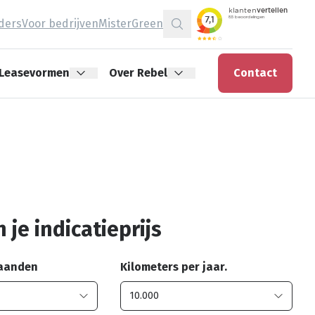
jders
Voor bedrijven
MisterGreen
Zoeken
Leasevormen
Over Rebel
Contact
 je indicatieprijs
maanden
Kilometers per jaar.