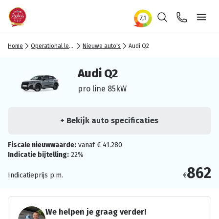
Zoeken
Contact
Ope
Home
Operational lease
Nieuwe auto's
Audi Q2
Audi Q2
pro line 85kW
+ Bekijk auto specificaties
Fiscale nieuwwaarde:
vanaf € 41.280
Indicatie bijtelling:
22%
862
Indicatieprijs p.m.
€
We helpen je graag verder!