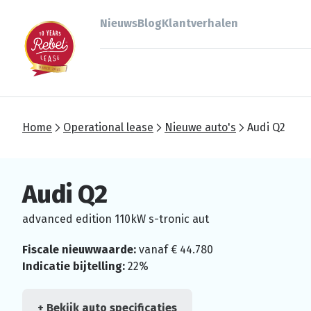
Nieuws
Blog
Klantverhalen
Home
Operational lease
Nieuwe auto's
Audi Q2
Audi Q2
advanced edition 110kW s-tronic aut
Fiscale nieuwwaarde:
vanaf € 44.780
Indicatie bijtelling:
22%
+ Bekijk auto specificaties