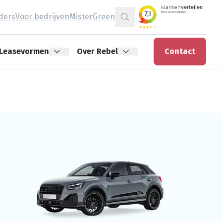
jders
Voor bedrijven
MisterGreen
Zoeken
Leasevormen
Over Rebel
Contact