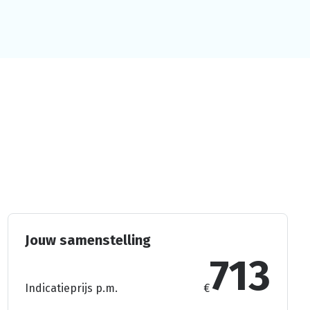
Jouw samenstelling
713
Indicatieprijs p.m.
€