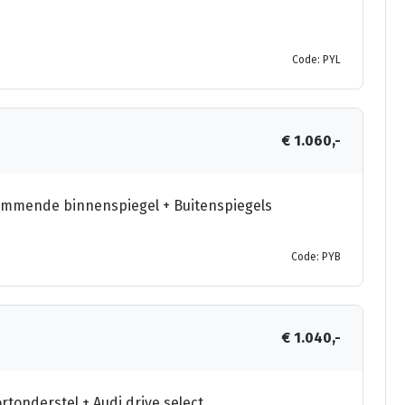
Code: PYL
€ 1.060,-
dimmende binnenspiegel + Buitenspiegels
Code: PYB
€ 1.040,-
tonderstel + Audi drive select