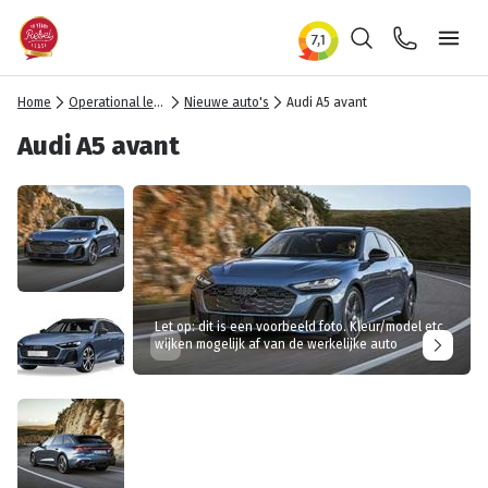
Zoeken
Contact
Ope
Home
Operational lease
Nieuwe auto's
Audi A5 avant
Audi A5 avant
Let op: dit is een voorbeeld foto. Kleur/model etc
wijken mogelijk af van de werkelijke auto