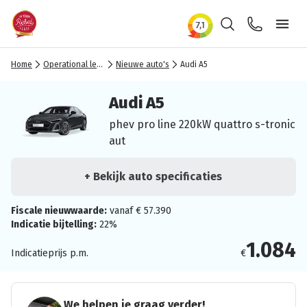
Zoeken
Contact
Ope
Home
Operational lease
Nieuwe auto's
Audi A5
Audi A5
phev pro line 220kW quattro s-tronic
aut
+ Bekijk auto specificaties
Fiscale nieuwwaarde:
vanaf € 57.390
Indicatie bijtelling:
22%
1.084
Indicatieprijs p.m.
€
We helpen je graag verder!